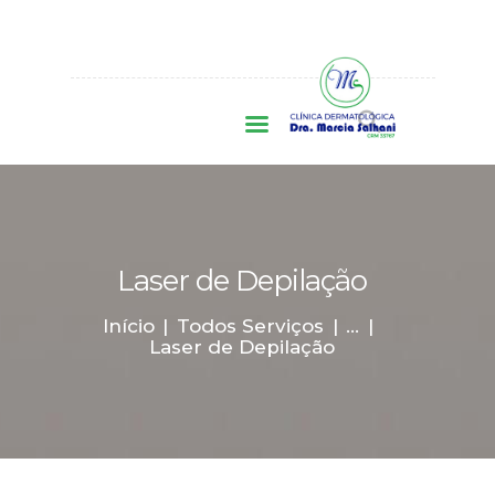
INÍCIO
FACIAL
CORPORAL
CAPILAR
A CLÍNICA
CONVÊNIOS
CONTATO
AGENDAR
Laser de Depilação
CONSULTA
Início
Todos Serviços
...
Laser de Depilação