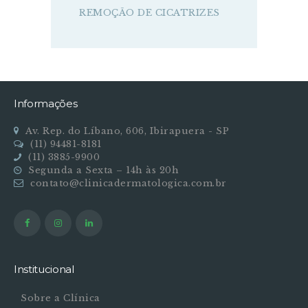
REMOÇÃO DE CICATRIZES
Informações
Av. Rep. do Líbano, 606, Ibirapuera - SP
(11) 94481-8181
(11) 3885-9900
Segunda a Sexta – 14h às 20h
contato@clinicadermatologica.com.br
Institucional
Sobre a Clínica