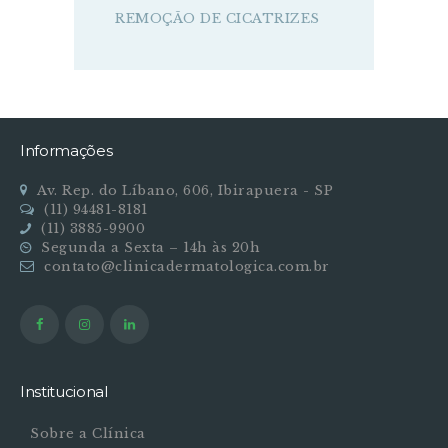
REMOÇÃO DE CICATRIZES
Informações
Av. Rep. do Líbano, 606, Ibirapuera - SP
(11) 94481-8181
(11) 3885-9900
Segunda a Sexta – 14h às 20h
contato@clinicadermatologica.com.br
Institucional
Sobre a Clínica