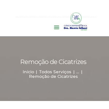
INÍCIO
FACIAL
CORPORAL
CAPILAR
A CLÍNICA
CONVÊNIOS
CONTATO
AGENDAR
Remoção de Cicatrizes
CONSULTA
Início
Todos Serviços
...
Remoção de Cicatrizes